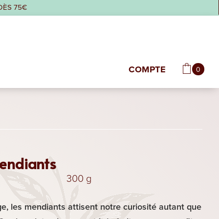
DÈS 75€
COMPTE
0
mendiants
300 g
e, les mendiants attisent notre curiosité autant que