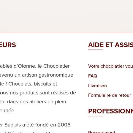
EURS
AIDE ET ASS
Sables d’Olonne, le Chocolatier
Votre chocolatier vou
devenu un artisan gastronomique
FAQ
e ! Chocolats, biscuits et
Livraison
 tous nos produits sont réalisés de
Formulaire de retour
ale dans nos ateliers en plein
PROFESSION
Vendée.
er Sablais a été fondé en 2006
Recrutement