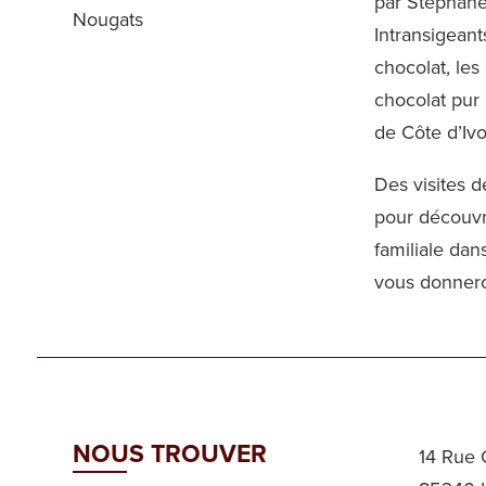
par Stéphane
Nougats
Intransigeants
chocolat, les 
chocolat pur
de Côte d’Ivo
Des visites d
pour découvri
familiale dan
vous donnero
NOUS TROUVER
14 Rue 