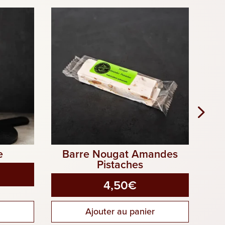
e
Barre Nougat Amandes
Pistaches
4,50
€
r
Ajouter au panier