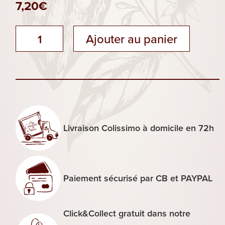
7,20
€
quantité
Ajouter au panier
de
Sachet
feuilletines
noir
Livraison Colissimo à domicile en 72h
Paiement sécurisé par CB et PAYPAL
Click&Collect gratuit dans notre