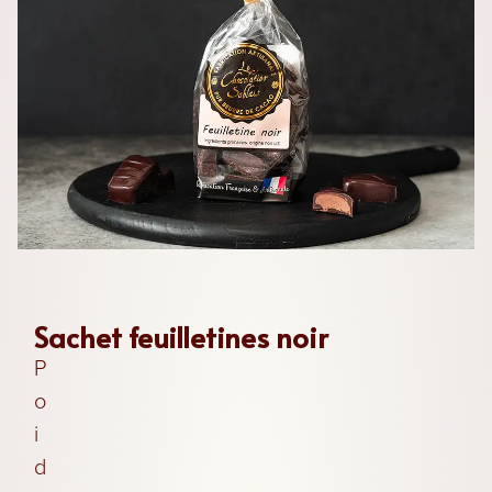
Les
Chocolats
Les
Coffrets
Sachet feuilletines noir
P
Les
o
Boites
i
d
Les