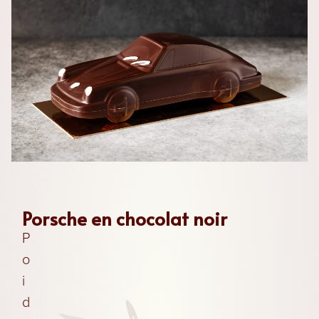
Les
Chocolats
Les
Coffrets
Porsche en chocolat noir
P
Les
Boites
o
i
Les
d
Biscuits