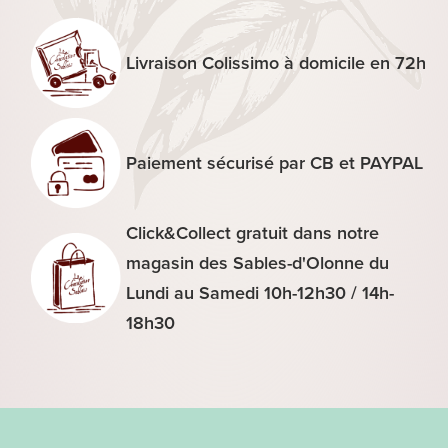
noir
Livraison Colissimo à domicile en 72h
Paiement sécurisé par CB et PAYPAL
Click&Collect gratuit dans notre
magasin des Sables-d'Olonne du
Lundi au Samedi 10h-12h30 / 14h-
18h30