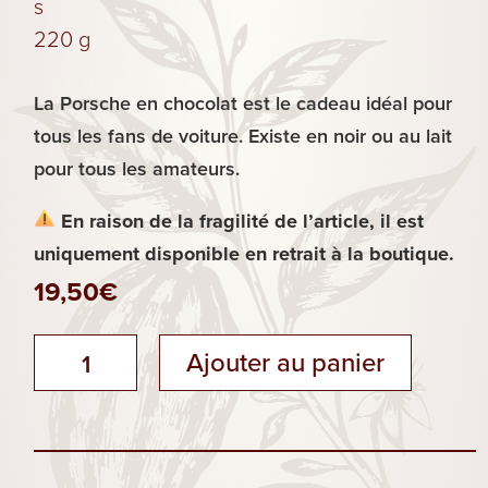
s
220 g
Les
La Porsche en chocolat est le cadeau idéal pour
Plaisirs
tous les fans de voiture. Existe en noir ou au lait
Sucrés
pour tous les amateurs.
En raison de la fragilité de l’article, il est
uniquement disponible en retrait à la boutique.
19,50
€
quantité
Ajouter au panier
de
Porsche
en
chocolat