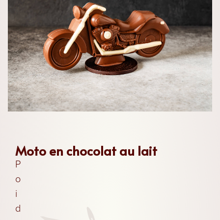
Les
Chocolats
Les
Coffrets
Moto en chocolat au lait
P
Les
Boites
o
i
Les
d
Biscuits