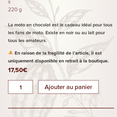
s
220 g
Les
La moto en chocolat est le cadeau idéal pour tous
Plaisirs
les fans de moto. Existe en noir ou au lait pour
Sucrés
tous les amateurs.
En raison de la fragilité de l’article, il est
uniquement disponible en retrait à la boutique.
17,50
€
quantité
Ajouter au panier
de
Moto
en
chocolat