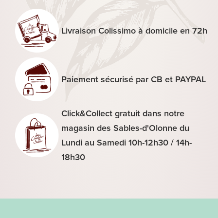
au
lait
Livraison Colissimo à domicile en 72h
Paiement sécurisé par CB et PAYPAL
Click&Collect gratuit dans notre
magasin des Sables-d'Olonne du
Lundi au Samedi 10h-12h30 / 14h-
18h30