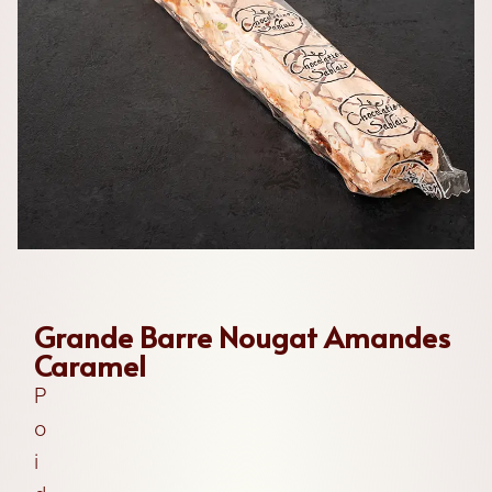
Les
Chocolats
Les
Coffrets
Grande Barre Nougat Amandes
Caramel
Les
P
Boites
o
i
Les