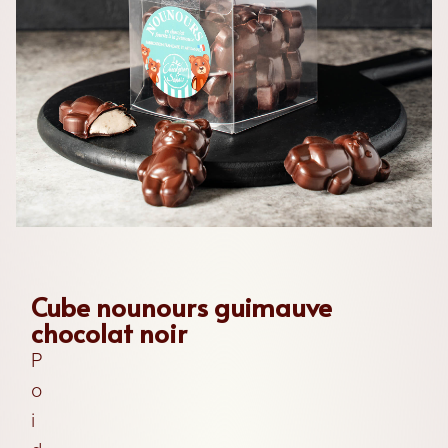
Les
Chocolats
Les
Coffrets
Cube nounours guimauve
chocolat noir
Les
P
Boites
o
i
Les