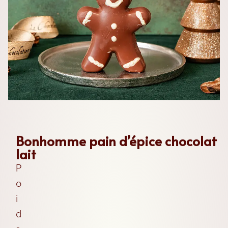
Les
Chocolats
Les
Coffrets
Bonhomme pain d’épice chocolat
lait
P
Les
o
Boites
i
d
Les