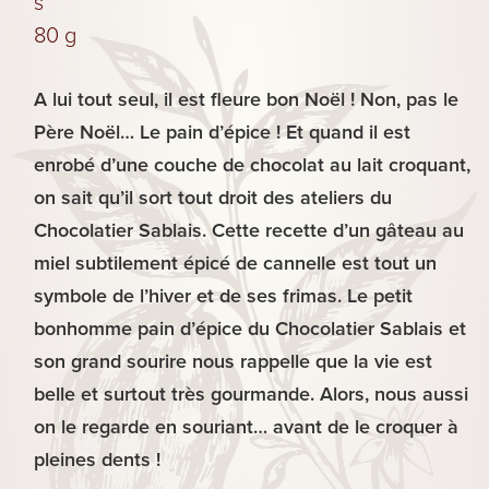
s
Biscuits
80 g
Les
A lui tout seul, il est fleure bon Noël ! Non, pas le
Plaisirs
Père Noël… Le pain d’épice ! Et quand il est
Sucrés
enrobé d’une couche de chocolat au lait croquant,
on sait qu’il sort tout droit des ateliers du
Chocolatier Sablais. Cette recette d’un gâteau au
miel subtilement épicé de cannelle est tout un
symbole de l’hiver et de ses frimas. Le petit
bonhomme pain d’épice du Chocolatier Sablais et
son grand sourire nous rappelle que la vie est
belle et surtout très gourmande. Alors, nous aussi
on le regarde en souriant… avant de le croquer à
pleines dents !