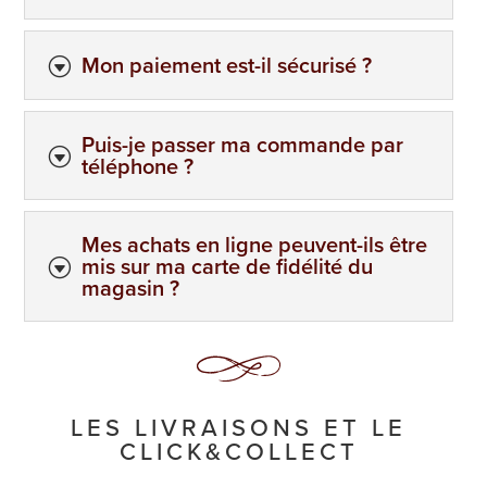
Mon paiement est-il sécurisé ?
G
Les
Chocolats
Puis-je passer ma commande par
G
téléphone ?
Les
Mes achats en ligne peuvent-ils être
Coffrets
mis sur ma carte de fidélité du
G
magasin ?
Les
Boites
LES LIVRAISONS ET LE
Les
CLICK&COLLECT
Biscuits