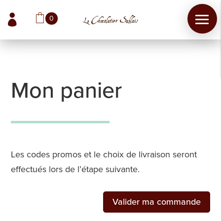

0
Les
Mon panier
Chocolats
Les
Coffrets
Les codes promos et le choix de livraison seront
effectués lors de l’étape suivante.
Les
Boites
Valider ma commande
Les