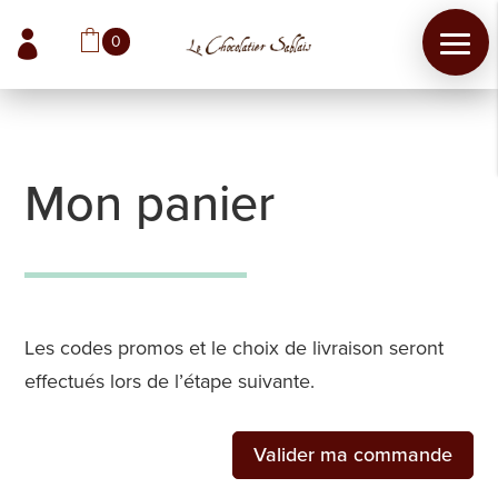

0
Les
Mon panier
Chocolats
Les
Coffrets
Les codes promos et le choix de livraison seront
effectués lors de l’étape suivante.
Les
Boites
Valider ma commande
Les